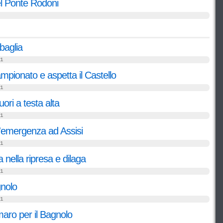
l Ponte Rodoni
baglia
1
ampionato e aspetta il Castello
1
ori a testa alta
1
'emergenza ad Assisi
1
nella ripresa e dilaga
1
gnolo
1
maro per il Bagnolo