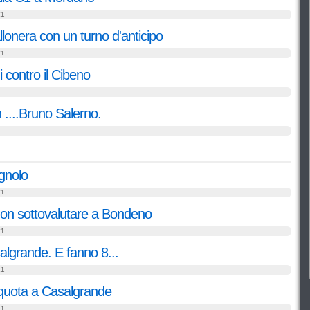
1
lonera con un turno d'anticipo
1
 contro il Cibeno
....Bruno Salerno.
gnolo
1
non sottovalutare a Bondeno
1
lgrande. E fanno 8...
1
 quota a Casalgrande
1