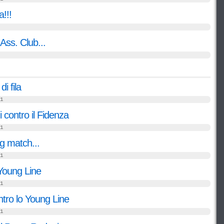
a!!!
Ass. Club...
i fila
1
 contro il Fidenza
1
ig match...
1
 Young Line
1
tro lo Young Line
1