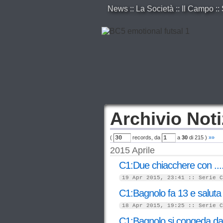
News
::
La Società
::
Il Campo
::
Archivio Noti
(
records, da
a
30
di
215
)
»»
2015 Aprile
C1:Due chiacchere con ...
19 Apr 2015, 23:41 :: Serie C
C1:Bagnolo fa 13 e saluta
18 Apr 2015, 19:25 :: Serie C
C1:Bagnolo si congeda da