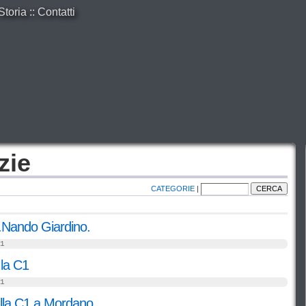
Storia
::
Contatti
zie
CATEGORIE
|
.Nando Giardino.
1
 la C1
1
lla C1 a Mordano