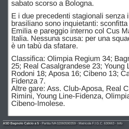
sabato scorso a Bologna.
E i due precedenti stagionali senza i
brasiliano sono inquietanti: sconfitt
Emilia e pareggio interno col Cus 
Italia. Nessuna scusa: per una squad
è un tabù da sfatare.
Classifica: Olimpia Regium 34; Bag
25; Real Casalgrandese 23; Young L
Rodoni 18; Aposa 16; Cibeno 13; Cas
Fidenza 7.
Altre gare: Ass. Club-Aposa, Real 
Rimini, Young Line-Fidenza, Olimp
Cibeno-Imolese.
ASD Bagnolo Calcio a 5
- Partita IVA 02060590359 - Matricola F.I.G.C. 630663 -
Info