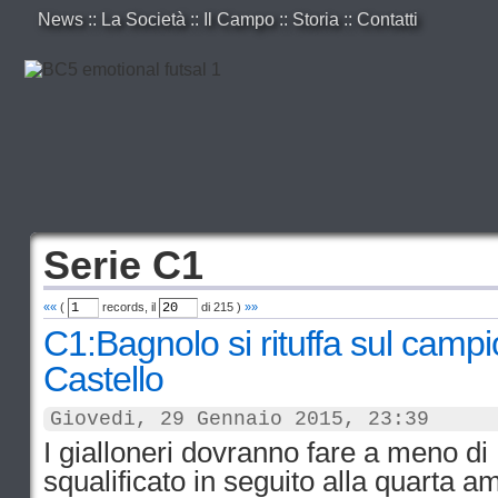
News
::
La Società
::
Il Campo
::
Storia
::
Contatti
Serie C1
««
(
records, il
di
215
)
»»
C1:Bagnolo si rituffa sul campi
Castello
Giovedi, 29 Gennaio 2015, 23:39
I gialloneri dovranno fare a meno di
squalificato in seguito alla quarta 