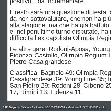
positivo…da incrementare.
Il resto sarà una questione di testa,
da non sottovalutare, che non ha più
alla stagione, ma che ha già battuto
e, nel penultimo turno disputato, h
difficoltà l’ex capolista Olimpia Reg
Le altre gare: Rodoni-Aposa, Young 
Fidenza-Castello, Olimpia Regium-
Pietro-Casalgrandese.
Classifica: Bagnolo 49; Olimpia Re
Casalgrandese 39; Young Line 35; I
San Pietro 29; Rodoni 28; Cibeno 25
17; Rimini 13; Fidenza 11.
ASD Bagnolo Calcio a 5
- Partita IVA 02060590359 - Matricola F.I.G.C. 630663 -
Info