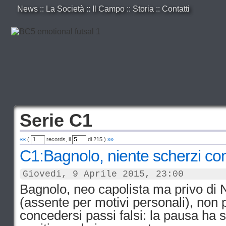
News
::
La Società
::
Il Campo
::
Storia
::
Contatti
Serie C1
««
(
records, il
di
215
)
»»
C1:Bagnolo, niente scherzi con
Giovedi, 9 Aprile 2015, 23:00
Bagnolo, neo capolista ma privo di
(assente per motivi personali), non
concedersi passi falsi: la pausa ha 