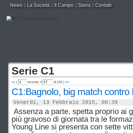
News
::
La Società
::
Il Campo
::
Storia
::
Contatti
Serie C1
««
(
records, il
di
215
)
»»
C1:Bagnolo, big match contro 
Venerdi, 13 Febbraio 2015, 00:39
Assenza a parte, spetta proprio ai gi
più gravoso di giornata tra le formazi
Young Line si presenta con sette vitt