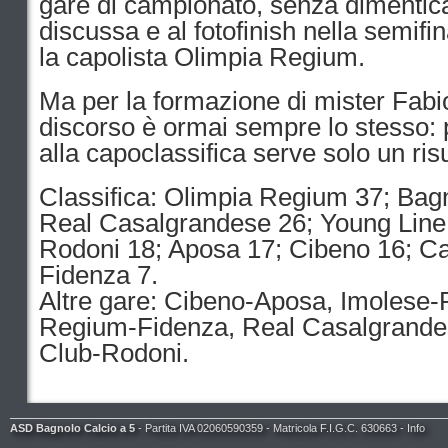
gare di campionato, senza dimentic
discussa e al fotofinish nella semifi
la capolista Olimpia Regium.
Ma per la formazione di mister Fabio
discorso è ormai sempre lo stesso: 
alla capoclassifica serve solo un ri
Classifica: Olimpia Regium 37; Bagn
Real Casalgrandese 26; Young Line 
Rodoni 18; Aposa 17; Cibeno 16; Cas
Fidenza 7.
Altre gare: Cibeno-Aposa, Imolese-
Regium-Fidenza, Real Casalgrandes
Club-Rodoni.
ASD Bagnolo Calcio a 5
- Partita IVA 02060590359 - Matricola F.I.G.C. 630663 -
Info