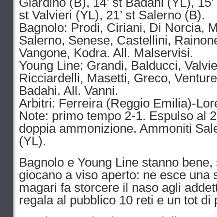
Giardino (B), 14’ st Badahi (YL), 15’ 
st Valvieri (YL), 21’ st Salerno (B).
Bagnolo: Prodi, Ciriani, Di Norcia, 
Salerno, Senese, Castellini, Rainon
Vangone, Kodra. All. Malservisi.
Young Line: Grandi, Balducci, Valvier
Ricciardelli, Masetti, Greco, Venturel
Badahi. All. Vanni.
Arbitri: Ferreira (Reggio Emilia)-Lore
Note: primo tempo 2-1. Espulso al 28
doppia ammonizione. Ammoniti Sale
(YL).
Bagnolo e Young Line stanno bene, s
giocano a viso aperto: ne esce una s
magari fa storcere il naso agli addett
regala al pubblico 10 reti e un tot di 