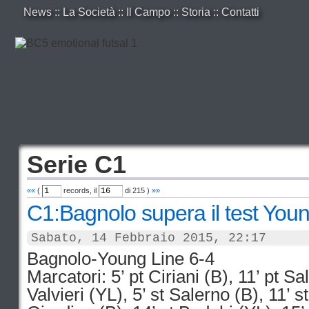
News
::
La Società
::
Il Campo
::
Storia
::
Contatti
Serie C1
««
(
records, il
di
215
)
»»
C1:Bagnolo supera il test You
Sabato, 14 Febbraio 2015, 22:17
Bagnolo-Young Line 6-4
Marcatori: 5’ pt Ciriani (B), 11’ pt Sa
Valvieri (YL), 5’ st Salerno (B), 11’ st