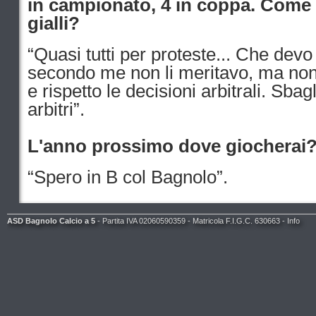
in campionato, 4 in coppa. Come m
gialli?
“Quasi tutti per proteste... Che devo
secondo me non li meritavo, ma non
e rispetto le decisioni arbitrali. Sbag
arbitri”.
L'anno prossimo dove giocherai
“Spero in B col Bagnolo”.
ASD Bagnolo Calcio a 5
- Partita IVA 02060590359 - Matricola F.I.G.C. 630663 -
Info