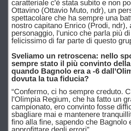
caratteriale c'è stata subito e non p
Ottavino (Ottavio Muto, ndr), un pe
spettacolare che ha sempre una battut
nostro capitano Enrico (Prodi, ndr), 
personaggio, l'unico che parla più d
felicissimo di far parte di questo gru
Sveliamo un retroscena: nello spo
sempre stato il più convinto dell
quando Bagnolo era a -6 dall’Olim
dovuta la tua fiducia?
“Confermo, ci ho sempre creduto. Con
l'Olimpia Regium, che ha fatto un g
campionato, ero convinto fosse diffic
sbagliare mai e mantenere tranquill
fino alla fine, sapendo che Bagnolo 
approfittare degli errori”.