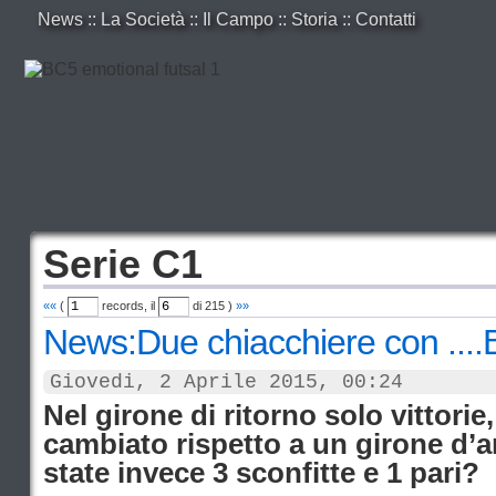
News
::
La Società
::
Il Campo
::
Storia
::
Contatti
Serie C1
««
(
records, il
di
215
)
»»
News:Due chiacchiere con ....
Giovedi, 2 Aprile 2015, 00:24
Nel girone di ritorno solo vittorie,
cambiato rispetto a un girone d’a
state invece 3 sconfitte e 1 pari?