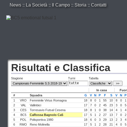
News
::
La Società
::
Il Campo
::
Storia
::
Contatti
Risultati e Classifica
Stagione
Turni
Tabella
In casa
Fuor
#
Squadra
G
V
N
P
F
S
V
N
P
1
VRO
Femminile Virtus Romagna
18
8
0
1
55
10
8
0
1
2
VAL
Vallinbici
17
7
0
2
45
23
3
0
5
3
CES
Torresavio Futsal Cesena
18
8
1
0
38
14
4
1
4
4
BC5
CaRossa Bagnolo Ca5
17
5
1
2
27
13
7
0
2
5
POL
Polisportiva 1980
18
6
0
3
29
13
2
3
4
6
RMO
Reno Molinella
17
5
1
2
28
21
4
0
5