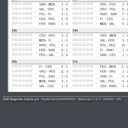
2019-01-19 00:00
SAM
-
BC5
2 - 5
2019-01-27 00:00
PEG
-
FER
2 - 
2019-01-19 00:00
VAL
-
VRO
2 - 8
2019-01-27 00:00
VRO
-
POL
6 - 
2019-01-19 00:00
POL
-
FI.
2 - 1
2019-01-27 00:00
RMO
-
SAM
7 - 
2019-01-19 00:00
CES
-
PEG
5 - 0
2019-01-27 00:00
FI.
-
CES
4 - 
2019-01-19 00:00
FER
-
RMO
1 - 4
2019-01-27 00:00
BC5
-
VAL
6 - 
13a
14a
2019-02-10 00:00
CES
-
VRO
3 - 2
2019-02-16 00:00
VRO
-
BC5
1 - 
2019-02-10 00:00
BC5
-
FI.
1 - 0
2019-02-16 00:00
VAL
-
FER
5 - 
2019-02-10 00:00
RMO
-
POL
5 - 3
2019-02-16 00:00
POL
-
PEG
10 - 
2019-02-10 00:00
FER
-
SAM
0 - 1
2019-02-16 00:00
FI.
-
RMO
1 - 
2019-02-10 00:00
PEG
-
VAL
2 - 5
2019-02-16 00:00
SAM
-
CES
1 - 
16a
17a
2019-02-10 00:00
FI.
-
FER
0 - 2
2019-03-10 00:00
PEG
-
BC5
0 - 1
2019-02-10 00:00
VRO
-
PEG
11 - 0
2019-03-10 00:00
FER
-
VRO
1 - 
2019-02-10 00:00
POL
-
SAM
1 - 0
2019-03-10 00:00
SAM
-
FI.
5 - 
2019-02-10 00:00
BC5
-
RMO
4 - 1
2019-03-10 00:00
VAL
-
POL
4 - 
2019-02-10 00:00
VAL
-
CES
2 - 3
2019-03-10 00:00
CES
-
RMO
3 - 
ASD Bagnolo Calcio a 5
- Partita IVA 02060590359 - Matricola F.I.G.C. 630663 -
Info