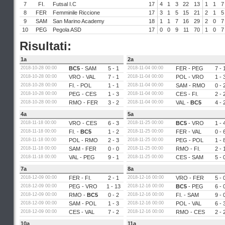
7
FI.
Futsal I.C
17
4
1
3
22
13
1
1
7
8
FER
Femminile Riccione
17
3
1
5
15
21
2
1
5
9
SAM
San Marino Academy
18
1
1
7
16
29
2
0
7
10
PEG
Pegola ASD
17
0
0
9
11
70
1
0
7
Risultati:
1a
2a
2018-10-28 00:00
BC5
-
SAM
5 - 1
2018-11-04 00:00
FER
-
PEG
7 - 
2018-10-28 00:00
VRO
-
VAL
7 - 1
2018-11-04 00:00
POL
-
VRO
1 - 
2018-10-28 00:00
FI.
-
POL
1 - 1
2018-11-04 00:00
SAM
-
RMO
0 - 
2018-10-28 00:00
PEG
-
CES
1 - 3
2018-11-04 00:00
CES
-
FI.
2 - 
2018-10-28 00:00
RMO
-
FER
3 - 2
2018-11-04 00:00
VAL
-
BC5
4 - 
4a
5a
2018-11-18 00:00
VRO
-
CES
6 - 3
2018-11-25 00:00
BC5
-
VRO
1 - 
2018-11-18 00:00
FI.
-
BC5
1 - 2
2018-11-25 00:00
FER
-
VAL
0 - 
2018-11-18 00:00
POL
-
RMO
2 - 3
2018-11-25 00:00
PEG
-
POL
1 - 
2018-11-18 00:00
SAM
-
FER
0 - 0
2018-11-25 00:00
RMO
-
FI.
2 - 
2018-11-18 00:00
VAL
-
PEG
9 - 1
2018-11-25 00:00
CES
-
SAM
5 - 
7a
8a
2018-12-09 00:00
FER
-
FI.
2 - 1
2018-12-16 00:00
VRO
-
FER
5 - 
2018-12-09 00:00
PEG
-
VRO
1 - 13
2018-12-16 00:00
BC5
-
PEG
6 - 
2018-12-09 00:00
RMO
-
BC5
0 - 2
2018-12-16 00:00
FI.
-
SAM
9 - 
2018-12-09 00:00
SAM
-
POL
1 - 3
2018-12-16 00:00
POL
-
VAL
6 - 
2018-12-09 00:00
CES
-
VAL
7 - 2
2018-12-16 00:00
RMO
-
CES
2 - 
10a
11a