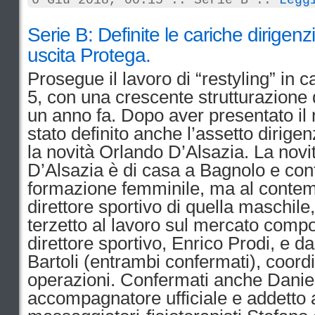
6 Giu 2018, 00:15 :: Serie B ::
Legg
Serie B: Definite le cariche dirigenzi
uscita Protega.
Prosegue il lavoro di “restyling” in 
5, con una crescente strutturazione d
un anno fa. Dopo aver presentato il 
stato definito anche l’assetto dirigen
la novità Orlando D’Alsazia. La novit
D’Alsazia è di casa a Bagnolo e cont
formazione femminile, ma al contem
diret
tore sportivo di quella maschil
terzetto al lavoro sul mercato compos
direttore sportivo, Enrico Prodi, e 
Bartoli (entrambi confermati), coord
operazioni. Confermati anche Daniel
accompagnatore ufficiale e addetto agl