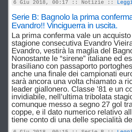
6 Giu 2018, 00:17 :: Notizie ::
Legg
Serie B: Bagnolo la prima conferma
Evandro!! Vinciguerra in uscita.
La prima conferma vale un acquisto d
stagione consecutiva Evandro Vieira
Evandro, vestirà la maglia del Bagno
Nonostante le “sirene” italiane ed est
brasiliano con passaporto portoghes
anche una finale dei campionati euro
sarà ancora una volta chiamato a rico
leader giall
onero. Classe ’81 e un co
invidiabile, nell’ultima tribolata sta
comunque messo a segno 27 gol tr
coppe, e il dato numerico relativo all
tiene conto di una delle specialità del