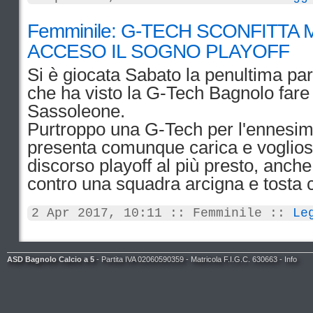
Femminile: G-TECH SCONFITTA
ACCESO IL SOGNO PLAYOFF
Si è giocata Sabato la penultima par
che ha visto la G-Tech Bagnolo fare v
Sassoleone.
Purtroppo una G-Tech per l'ennesima
presenta comunque carica e vogliosa
discorso playoff al più presto, anche
contro una squadra arcigna e tosta 
2 Apr 2017, 10:11 :: Femminile ::
Le
ASD Bagnolo Calcio a 5
- Partita IVA 02060590359 - Matricola F.I.G.C. 630663 -
Info