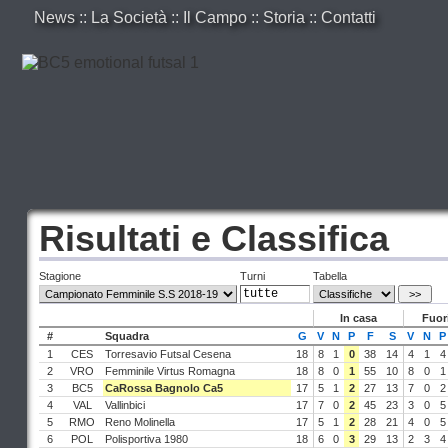
News
::
La Società
::
Il Campo
::
Storia
::
Contatti
Risultati e Classifica
Stagione
Turni
Tabella
In casa
Fuor
#
Squadra
G
V
N
P
F
S
V
N
P
1
CES
Torresavio Futsal Cesena
18
8
1
0
38
14
4
1
4
2
VRO
Femminile Virtus Romagna
18
8
0
1
55
10
8
0
1
3
BC5
CaRossa Bagnolo Ca5
17
5
1
2
27
13
7
0
2
4
VAL
Vallinbici
17
7
0
2
45
23
3
0
5
5
RMO
Reno Molinella
17
5
1
2
28
21
4
0
5
6
POL
Polisportiva 1980
18
6
0
3
29
13
2
3
4