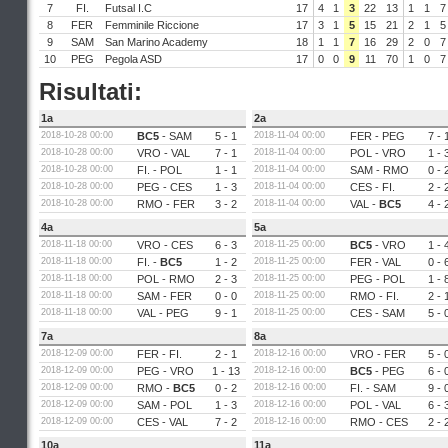
7
FI.
Futsal I.C
17
4
1
3
22
13
1
1
7
8
FER
Femminile Riccione
17
3
1
5
15
21
2
1
5
9
SAM
San Marino Academy
18
1
1
7
16
29
2
0
7
10
PEG
Pegola ASD
17
0
0
9
11
70
1
0
7
Risultati:
1a
2a
2018-10-28 00:00
BC5
-
SAM
5 - 1
2018-11-04 00:00
FER
-
PEG
7 - 
2018-10-28 00:00
VRO
-
VAL
7 - 1
2018-11-04 00:00
POL
-
VRO
1 - 
2018-10-28 00:00
FI.
-
POL
1 - 1
2018-11-04 00:00
SAM
-
RMO
0 - 
2018-10-28 00:00
PEG
-
CES
1 - 3
2018-11-04 00:00
CES
-
FI.
2 - 
2018-10-28 00:00
RMO
-
FER
3 - 2
2018-11-04 00:00
VAL
-
BC5
4 - 
4a
5a
2018-11-18 00:00
VRO
-
CES
6 - 3
2018-11-25 00:00
BC5
-
VRO
1 - 
2018-11-18 00:00
FI.
-
BC5
1 - 2
2018-11-25 00:00
FER
-
VAL
0 - 
2018-11-18 00:00
POL
-
RMO
2 - 3
2018-11-25 00:00
PEG
-
POL
1 - 
2018-11-18 00:00
SAM
-
FER
0 - 0
2018-11-25 00:00
RMO
-
FI.
2 - 
2018-11-18 00:00
VAL
-
PEG
9 - 1
2018-11-25 00:00
CES
-
SAM
5 - 
7a
8a
2018-12-09 00:00
FER
-
FI.
2 - 1
2018-12-16 00:00
VRO
-
FER
5 - 
2018-12-09 00:00
PEG
-
VRO
1 - 13
2018-12-16 00:00
BC5
-
PEG
6 - 
2018-12-09 00:00
RMO
-
BC5
0 - 2
2018-12-16 00:00
FI.
-
SAM
9 - 
2018-12-09 00:00
SAM
-
POL
1 - 3
2018-12-16 00:00
POL
-
VAL
6 - 
2018-12-09 00:00
CES
-
VAL
7 - 2
2018-12-16 00:00
RMO
-
CES
2 - 
10a
11a