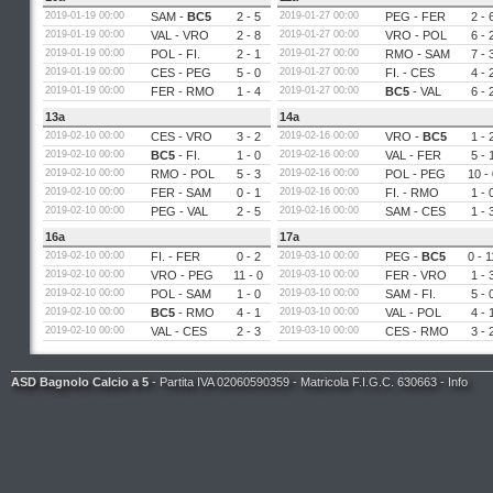
2019-01-19 00:00
SAM
-
BC5
2 - 5
2019-01-27 00:00
PEG
-
FER
2 - 
2019-01-19 00:00
VAL
-
VRO
2 - 8
2019-01-27 00:00
VRO
-
POL
6 - 
2019-01-19 00:00
POL
-
FI.
2 - 1
2019-01-27 00:00
RMO
-
SAM
7 - 
2019-01-19 00:00
CES
-
PEG
5 - 0
2019-01-27 00:00
FI.
-
CES
4 - 
2019-01-19 00:00
FER
-
RMO
1 - 4
2019-01-27 00:00
BC5
-
VAL
6 - 
13a
14a
2019-02-10 00:00
CES
-
VRO
3 - 2
2019-02-16 00:00
VRO
-
BC5
1 - 
2019-02-10 00:00
BC5
-
FI.
1 - 0
2019-02-16 00:00
VAL
-
FER
5 - 
2019-02-10 00:00
RMO
-
POL
5 - 3
2019-02-16 00:00
POL
-
PEG
10 - 
2019-02-10 00:00
FER
-
SAM
0 - 1
2019-02-16 00:00
FI.
-
RMO
1 - 
2019-02-10 00:00
PEG
-
VAL
2 - 5
2019-02-16 00:00
SAM
-
CES
1 - 
16a
17a
2019-02-10 00:00
FI.
-
FER
0 - 2
2019-03-10 00:00
PEG
-
BC5
0 - 1
2019-02-10 00:00
VRO
-
PEG
11 - 0
2019-03-10 00:00
FER
-
VRO
1 - 
2019-02-10 00:00
POL
-
SAM
1 - 0
2019-03-10 00:00
SAM
-
FI.
5 - 
2019-02-10 00:00
BC5
-
RMO
4 - 1
2019-03-10 00:00
VAL
-
POL
4 - 
2019-02-10 00:00
VAL
-
CES
2 - 3
2019-03-10 00:00
CES
-
RMO
3 - 
ASD Bagnolo Calcio a 5
- Partita IVA 02060590359 - Matricola F.I.G.C. 630663 -
Info