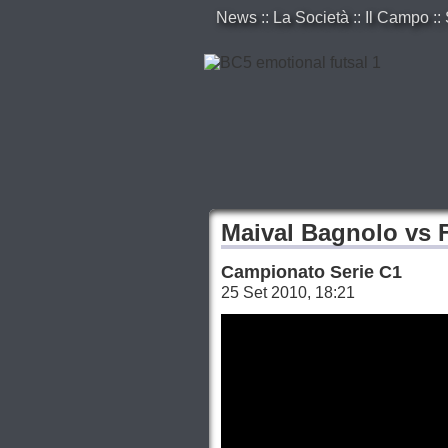
News
::
La Società
::
Il Campo
::
Maival Bagnolo vs Fa
Campionato Serie C1
25 Set 2010, 18:21