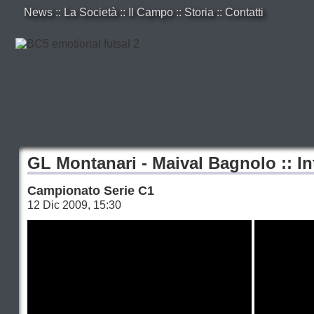
News
::
La Società
::
Il Campo
::
Storia
::
Contatti
GL Montanari - Maival Bagnolo :: In
Campionato Serie C1
12 Dic 2009, 15:30