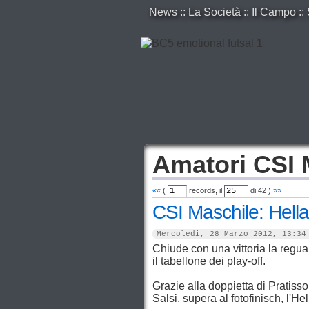
News
::
La Società
::
Il Campo
::
Amatori CSI 
««
(
records, il
di
42
)
»»
CSI Maschile: Hella
Mercoledi, 28 Marzo 2012, 13:34
Chiude con una vittoria la regua
il tabellone dei play-off.
Grazie alla doppietta di Pratissol
Salsi, supera al fotofinisch, l'He