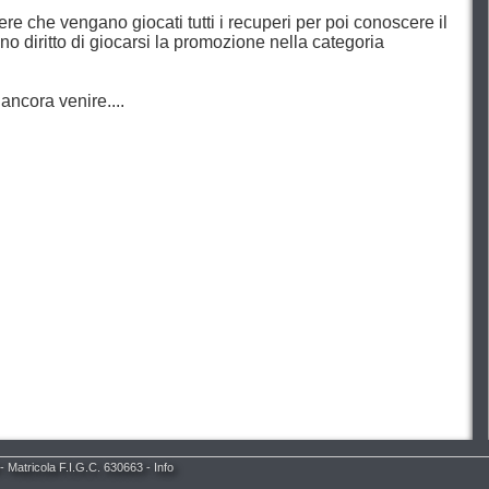
re che vengano giocati tutti i recuperi per poi conoscere il
no diritto di giocarsi la promozione nella categoria
ancora venire....
- Matricola F.I.G.C. 630663 -
Info