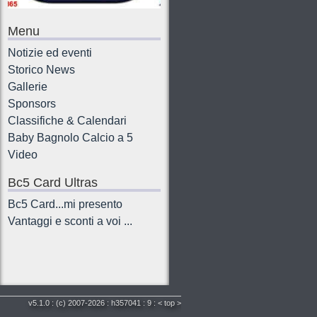
Menu
Notizie ed eventi
Storico News
Gallerie
Sponsors
Classifiche & Calendari
Baby Bagnolo Calcio a 5
Video
Bc5 Card Ultras
Bc5 Card...mi presento
Vantaggi e sconti a voi ...
v5.1.0
:
(c)
2007-2026
:
h357041
:
9
:
<
top
>