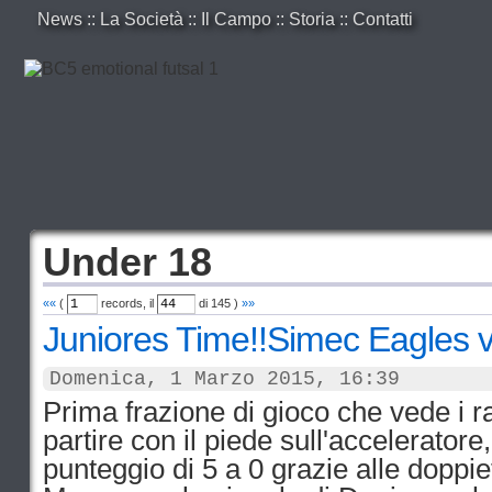
News
::
La Società
::
Il Campo
::
Storia
::
Contatti
Under 18
««
(
records, il
di
145
)
»»
Juniores Time!!Simec Eagles v
Domenica, 1 Marzo 2015, 16:39
Prima frazione di gioco che vede i r
partire con il piede sull'acceleratore
punteggio di 5 a 0 grazie alle doppie