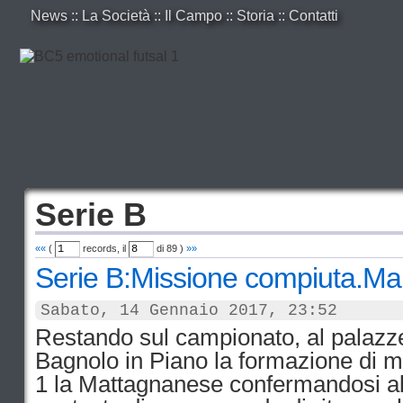
News
::
La Società
::
Il Campo
::
Storia
::
Contatti
Serie B
««
(
records, il
di
89
)
»»
Serie B:Missione compiuta.Mar
Sabato, 14 Gennaio 2017, 23:52
Restando sul campionato, al palazzet
Bagnolo in Piano la formazione di m
1 la Mattagnanese confermandosi al 