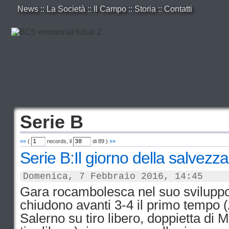
News
::
La Società
::
Il Campo
::
Storia
::
Contatti
Serie B
««
(
records, il
di
89
)
»»
Serie B:Il giorno della salvezz
Domenica, 7 Febbraio 2016, 14:45
Gara rocambolesca nel suo sviluppo: 
chiudono avanti 3-4 il primo tempo (A
Salerno su tiro libero, doppietta di 