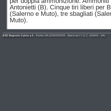
per doppia ammonizione. Ammoniti L
Antonietti (B). Cinque tiri liberi per
(Salerno e Muto), tre sbagliati (Saler
Muto).
ASD Bagnolo Calcio a 5
- Partita IVA 02060590359 - Matricola F.I.G.C. 630663 -
Info