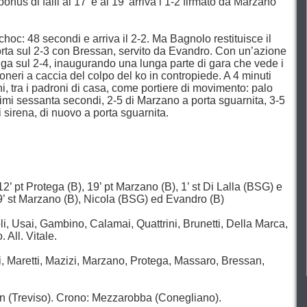
onus di falli al 17’ e al 19’ arriva l’1-2 firmato da Marzano
choc: 48 secondi e arriva il 2-2. Ma Bagnolo restituisce il
porta sul 2-3 con Bressan, servito da Evandro. Con un’azione
nga sul 2-4, inaugurando una lunga parte di gara che vede i
lloneri a caccia del colpo del ko in contropiede. A 4 minuti
ini, tra i padroni di casa, come portiere di movimento: palo
ltimi sessanta secondi, 2-5 di Marzano a porta sguarnita, 3-5
i sirena, di nuovo a porta sguarnita.
2’ pt Protega (B), 19’ pt Marzano (B), 1’ st Di Lalla (BSG) e
19’ st Marzano (B), Nicola (BSG) ed Evandro (B)
li, Usai, Gambino, Calamai, Quattrini, Brunetti, Della Marca,
 All. Vitale.
i, Maretti, Mazizi, Marzano, Protega, Massaro, Bressan,
on (Treviso). Crono: Mezzarobba (Conegliano).