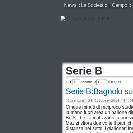
News
::
La Società
::
Il Campo
::
Serie B
««
(
records, il
di
89
)
»»
Serie B:Bagnolo sup
Domenica, 23 Ottobre 2016, 14:5
Cinque minuti di reciproco studio
la mano fuori area un pallone dir
Bulls che capitalizzano la puni
Mazizi sfiora due volte il pari, 
distanza nel sette. I gialloneri 