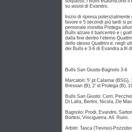
sorpasso, i Bulls esauriscono il b
su assist di Evandro.
Inizio di ripresa potenzialmente 
favore e 5 secondi più tardi si 
personale insistita Protega allu
Bulls alzare il baricentro e i gia
dalla fine dentro l’eterno Quattr
dello stesso Quattrini e, negli u
dei Bulls e 3-6 di Evandra a fil d
Bulls San Giusto-Bagnolo 3-6
Marcatori: 5’ pt Calamai (BSG), 1
Bressan (B), 2’ st Protega (B), 
Bulls San Giusto: Cerri, Pecchio
Di Lalla, Bertini, Nicola, De Maio.
Bagnolo: Prodi, Evandro, Sartor
Bortesi, Vinciguerra. All. Ruini.
Arbitri: Tasca (Treviso)-Pozzob