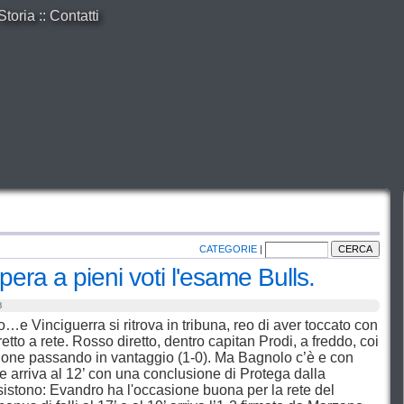
Storia
::
Contatti
CATEGORIE
|
era a pieni voti l'esame Bulls.
8
…e Vinciguerra si ritrova in tribuna, reo di aver toccato con
etto a rete. Rosso diretto, dentro capitan Prodi, a freddo, coi
zione passando in vantaggio (1-0). Ma Bagnolo c’è e con
che arriva al 12’ con una conclusione di Protega dalla
insistono: Evandro ha l'occasione buona per la rete del